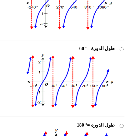
طول الدورة =° 60
طول الدورة =° 180