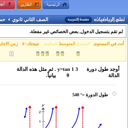
الصف الثاني ثانوي
حسا
لم تقم بتسجيل الدخول, بعض الخصائص غير مفعلة.
أنت في المستوى
المبتدئ
المتوسط
المتقدم
نتيجتك:
0
زمن الاجاب
أوجد طول دورة
3
1
tan
=
y
. ثم مثل هذه الدالة
θ
الدالة
بيانياً.
طول الدورة =° 540