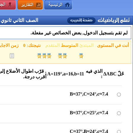
الصف الثاني ثانوي
لم تقم بتسجيل الدخول, بعض الخصائص غير مفعلة.
أنت في المستوى
المبتدئ
المتوسط
المتقدم
نتيجتك:
0
زمن الاجاب
الذي فيه
. قرّب اطوال الأضلاع إل
حُلّ
ΔABC
11
=
b
,
16
=
a
,
°
119
=
A
:
أقرب درجة.
B
≈
37
°
,
C
≈
24
°
,
c
≈
7.4
B
≈
37
°
,
C
≈
25
°
,
c
≈
7.4
C
≈
37
°
,
B
≈
24
°
,
c
≈
7.4