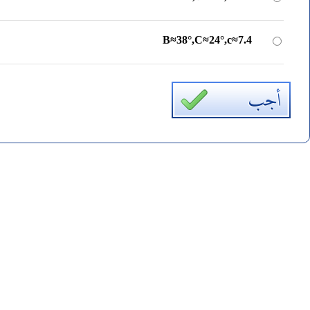
B
≈
38
°
,
C
≈
24
°
,
c
≈
7.4