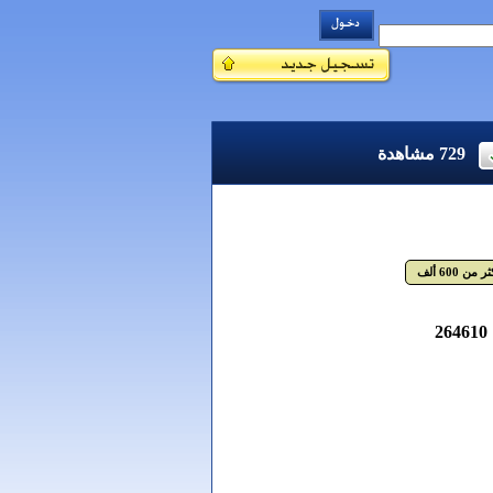
729
مشاهدة
ر من 600 ألف