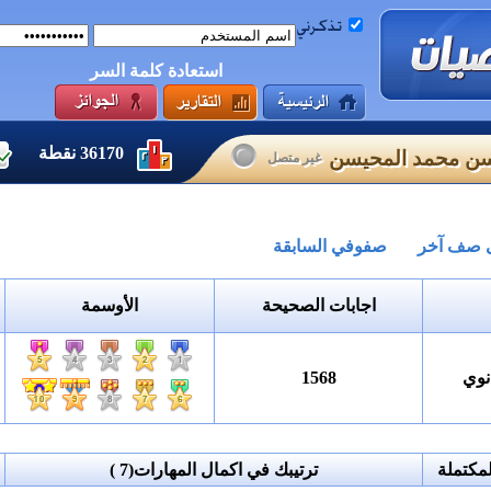
استعادة كلمة السر
36170
نقطة
ن محمد المحيسن
غير متصل
لى صف آخر
صفوفي السابقة
اجابات الصحيحة
الأوسمة
نوي
1568
مكتملة
ترتيبك في اكمال المهارات
(7 )