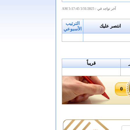
آخر تواجد في :
5/31/2025 5:17:45 AM
الترتيب
انتصر عليك
الأسبوعي
قريباً
0