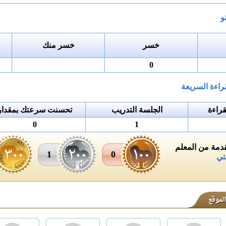
و
خسر
خسر منك
0
راءة السريعة
راءة
الجلسة التدريب
تحسنت سرعتك بمقدار
0
1
مة من المعلم
1
0
تي