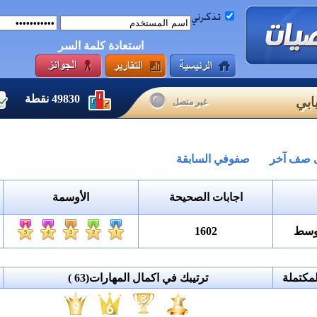
استعادة كلمة السر
49830
نقطة
ابي
غير متصل
لى صف آخر
صفوفي السابقة
اجابات الصحيحة
الأوسمة
توسط
1602
مكتملة
ترتيبك في اكمال المهارات
(63 )