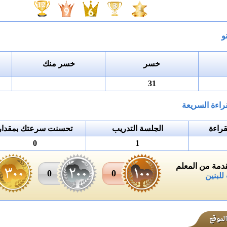
و
خسر
خسر منك
31
راءة السريعة
راءة
الجلسة التدريب
تحسنت سرعتك بمقدار
0
1
مة من المعلم
0
0
للبنين