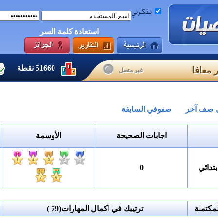
استعادة كلمة السر
51660
نقطة
 معافا
غير متصل
لى صف آخر
صفوفي السابقة
اجابات الصحيحة
الأوسمة
تدائي
0
مكتملة
ترتيبك في اكمال المهارات
(79 )