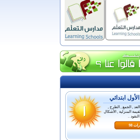
أول ابتدائي
لعد , الجمع , الطرح ,
قيمة المنزلية , الأشكال
لنقود ..
ات 98