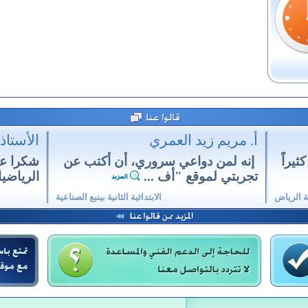
أ. مريم زيد العمري
الأستاذ
يراً
إنه لمن دواعي سروري، أن أكتب عن
شكرا عل
تجربتي لموقع "أف ...
الرياضيا
ة الرياض
الابتدائية الثانية بينبع الصناعية