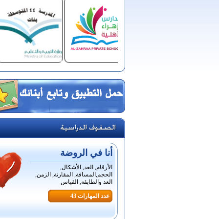
أنا في الروضة
الأرقام, العد, الأشكال,
الحجم,المسافة, المقارنة, الزمن,
العد والطابقة, القياس
عدد المهارات 43