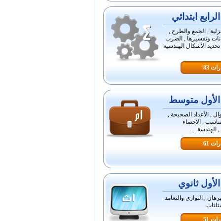
رابع ابتدائي
زلية , الجمع والطرح ,
انات وتفسيرها , الضرب
 تحديد الأشكال الهندسية
ات 83
لأول متوسط
ال , الأعداد الصحيحة ,
تناسب , الاحصاء
, الهندسة ...
ات 61
لأول ثانوي
برهان , التوازي والتعامد
مثلثات
ات 51