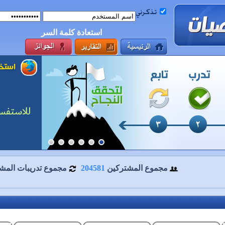
استعادة كلمة السر
مجموع المشتركين
204581
مجموع تدريبات المش