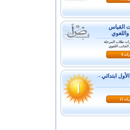
ت القياس
واللغوي
رات طلاب المرحلة
 الجانب اللغوي
ات 8
أول ابتدائي -
ات 11