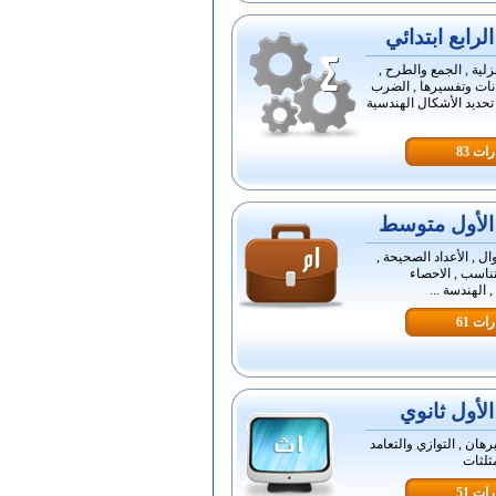
رابع ابتدائي
زلية , الجمع والطرح ,
انات وتفسيرها , الضرب
 تحديد الأشكال الهندسية
ات 83
لأول متوسط
ال , الأعداد الصحيحة ,
تناسب , الاحصاء
, الهندسة ...
ات 61
لأول ثانوي
برهان , التوازي والتعامد
مثلثات
ات 51