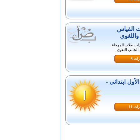
ت القياس
واللغوي
رات طلاب المرحلة
 الجانب اللغوي
ات 8
أول ابتدائي -
ات 11