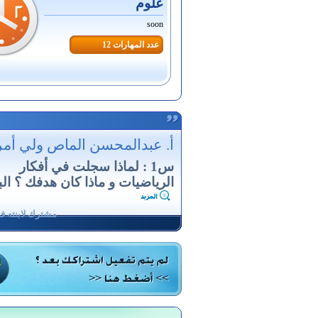
علوم
soon
عدد المهارات 12
أ. عبدالمحسن الماص ولي أمر
س1 : لماذا سجلت في أفكار
الرياضيات و ماذا كان هدفك ؟ البن
مشترك لابنته ف