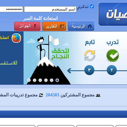
استعادة كلمة السر
مجموع المشتركين
204583
مجموع تدريبات المش