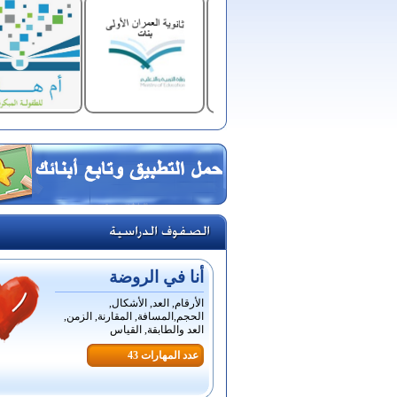
أنا في الروضة
الأرقام, العد, الأشكال,
الحجم,المسافة, المقارنة, الزمن,
العد والطابقة, القياس
عدد المهارات 43