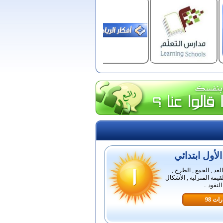
أول ابتدائي
لعد , الجمع , الطرح ,
قيمة المنزلية , الأشكال
لنقود ..
ات 98